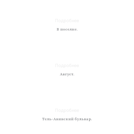
Материал: холст
Размер: 70 x 90
Подробнее
В поселке.
Техника: масло
Материал: холст
Размер: 50 x 70
Подробнее
Август.
Техника: масло
Материал: холст
Размер:
Подробнее
Тель-Авивский бульвар.
Техника: масло