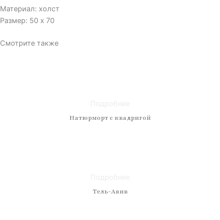
Материал: холст
Размер: 50 x 70
Смотрите также
Техника: масло
Материал: холст
Размер: 40 x 50
Подробнее
Натюрморт с квадригой
Техника: масло
Материал: холст
Размер: 60x70
Подробнее
Тель-Авив
Техника: масло