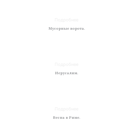
Материал: холст
Размер: 50 x 50
Подробнее
Мусорные ворота.
Техника: масло
Материал: холст
Размер: 50 x 60
Подробнее
Иерусалим.
Техника: масло
Материал: холст
Размер: 90x120
Подробнее
Весна в Риме.
Техника: масло