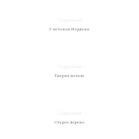
Материал: холст
Размер: 50 x 40
Подробнее
У истоков Иордана.
Техника: масло
Материал: холст
Размер: 50 x 50
Подробнее
Тверия ночью.
Техника: масло
Материал: холст
Размер: 50 x 60
Подробнее
Старое дерево.
Техника: масло