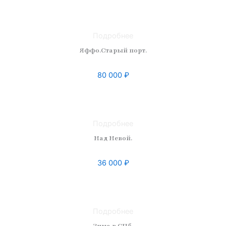
Материал: холст
Размер: 50 x 60
Подробнее
Яффо.Старый порт.
80 000
₽
Техника:
Материал:
Размер:
Подробнее
Над Невой.
36 000
₽
Техника: масло
Материал: холст
Размер: 50 x 50
Подробнее