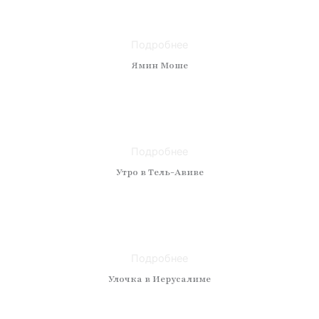
Материал: холст
Размер: 100x120
Подробнее
Ямин Моше
Техника: масло
Материал: холст
Размер: 110x130
Подробнее
Утро в Тель-Авиве
Техника: масло
Материал: холст
Размер: 50 x 50
Подробнее
Улочка в Иерусалиме
Техника: масло