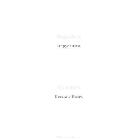
Техника: масло
Материал: холст
Размер: 50 x 60
Подробнее
Иерусалим.
Техника: масло
Материал: холст
Размер: 90x120
Подробнее
Весна в Риме.
Техника: масло
Материал: холст
Размер: 70 x 90