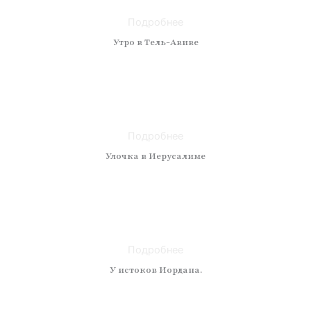
Размер: 110x130
Подробнее
Утро в Тель-Авиве
Техника: масло
Материал: холст
Размер: 50 x 50
Подробнее
Улочка в Иерусалиме
Техника: масло
Материал: холст
Размер: 50 x 40
Подробнее
У истоков Иордана.