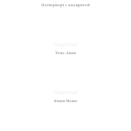
Натюрморт с квадригой
Техника: масло
Материал: холст
Размер: 60x70
Подробнее
Тель-Авив
Техника: масло
Материал: холст
Размер: 100x120
Подробнее
Ямин Моше
Техника: масло
Материал: холст