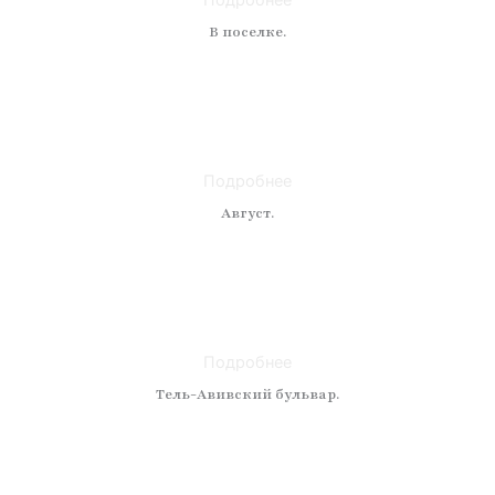
Подробнее
В поселке.
Техника: масло
Материал: холст
Размер: 50 x 70
Подробнее
Август.
Техника: масло
Материал: холст
Размер:
Подробнее
Тель-Авивский бульвар.
Техника: масло
Материал: холст