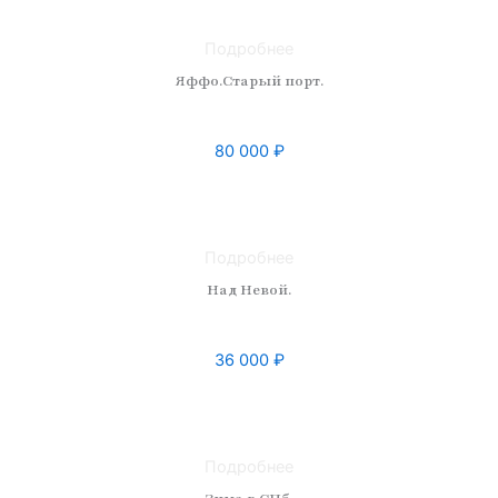
Размер: 50 x 60
Подробнее
Яффо.Старый порт.
80 000
₽
Техника:
Материал:
Размер:
Подробнее
Над Невой.
36 000
₽
Техника: масло
Материал: холст
Размер: 50 x 50
Подробнее