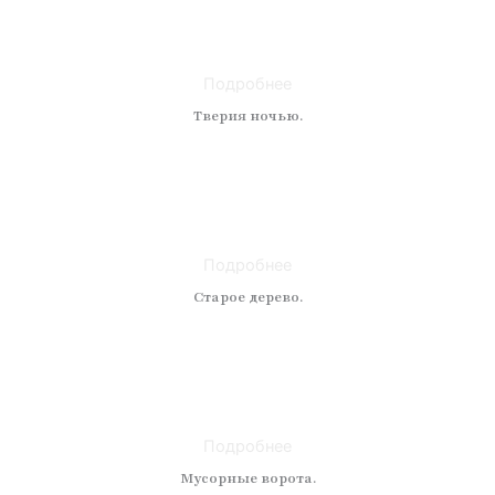
Техника: масло
Материал: холст
Размер: 50 x 50
Подробнее
Тверия ночью.
Техника: масло
Материал: холст
Размер: 50 x 60
Подробнее
Старое дерево.
Техника: масло
Материал: холст
Размер: 50 x 50
Подробнее
Мусорные ворота.